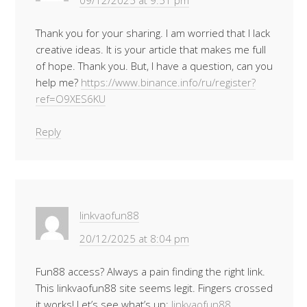
09/12/2025 at 9:51 pm
Thank you for your sharing. I am worried that I lack
creative ideas. It is your article that makes me full
of hope. Thank you. But, I have a question, can you
help me?
https://www.binance.info/ru/register?
ref=O9XES6KU
Reply
linkvaofun88
20/12/2025 at 8:04 pm
Fun88 access? Always a pain finding the right link.
This linkvaofun88 site seems legit. Fingers crossed
it works! Let’s see what’s up:
linkvaofun88