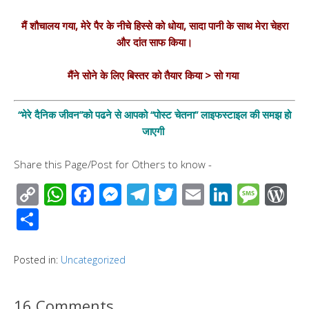
मैं शौचालय गया, मेरे पैर के नीचे हिस्से को धोया, सादा पानी के साथ मेरा चेहरा
और दांत साफ किया।
मैंने सोने के लिए बिस्तर को तैयार किया > सो गया
“मेरे दैनिक जीवन”को पढने से आपको “पोस्ट चेतना” लाइफस्टाइल की समझ हो
जाएगी
Share this Page/Post for Others to know -
C
W
F
M
T
T
E
Li
M
W
o
h
ac
e
el
wi
m
n
e
or
S
p
at
e
ss
e
tt
ail
k
ss
d
h
y
s
b
e
gr
er
e
a
Pr
ar
Posted in:
Uncategorized
Li
A
o
n
a
dI
g
e
e
n
p
o
g
m
n
e
ss
16 Comments