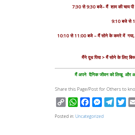
7:30 से 9:30 बजे– मैं शाम की चाय पी रह
9:10 बजे से 1
10:10 से 11:00 बजे – मैं सोने के कमरे में गया,
मैंने दूध पिया > मैं सोने के लिए बि
मैं अपने दैनिक जीवन को लिखू और आप 
Share this Page/Post for Others to kno
C
W
F
M
T
T
o
h
ac
e
el
wi
Posted in:
Uncategorized
p
at
e
ss
e
tt
y
s
b
e
gr
e