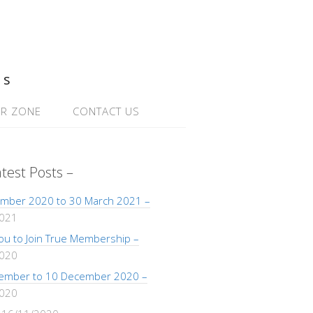
ns
R ZONE
CONTACT US
atest Posts –
mber 2020 to 30 March 2021 –
2021
 You to Join True Membership –
2020
ember to 10 December 2020 –
2020