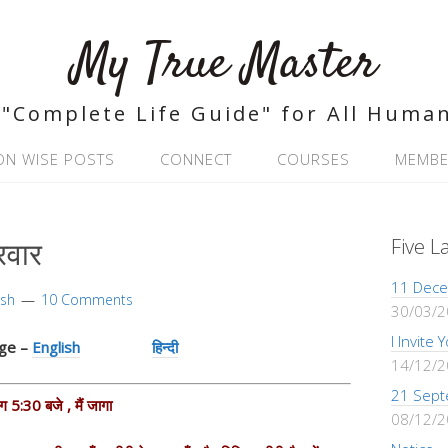
My True Master
"Complete Life Guide" for All Huma
ON WISE POSTS
CONNECT
COURSES
MEMBE
रवार
Five L
11 Dece
ash
10 Comments
30/03/
I Invite
age –
English
हिन्दी
14/12/
21 Sept
 5:30 बजे , मैं जागा
08/12/