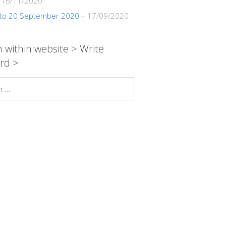
16/11/2020
 to 20 September 2020 –
17/09/2020
 within website > Write
rd >