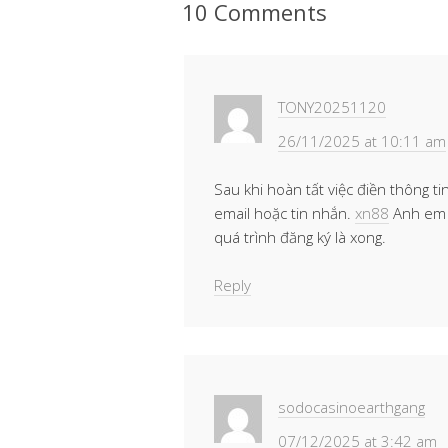
10 Comments
Li
A
o
n
a
n
p
o
g
m
k
p
k
er
TONY20251120
26/11/2025 at 10:11 am
Sau khi hoàn tất việc điền thông 
email hoặc tin nhắn.
xn88
Anh em c
quá trình đăng ký là xong.
Reply
sodocasinoearthgang
07/12/2025 at 3:42 am