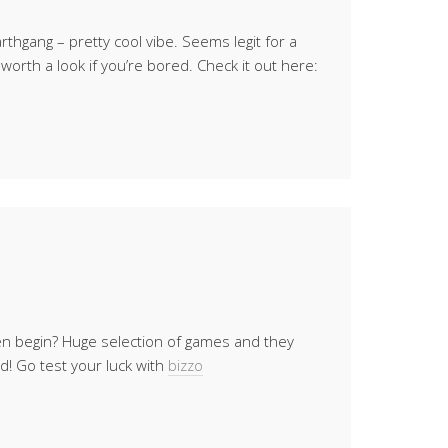
thgang – pretty cool vibe. Seems legit for a
 worth a look if you’re bored. Check it out here:
ven begin? Huge selection of games and they
d! Go test your luck with
bizzo