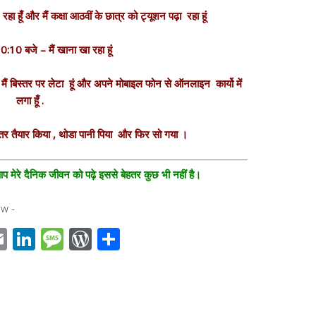
ा हूँ और मैं कक्षा आठवीं के छात्र को ट्यूशन पढ़ा रहा हूं
0:10 बजे – मैं खाना खा रहा हूं
 मैं बिस्तर पर लेटा हूं और अपने मोबाइल फोन से ऑनलाइन कार्यो में
लगा हूँ .
स्तर तैयार किया ,
थोडा पानी पिया और फिर सो गया ।
मेरे दैनिक जीवन को पढ़े इससे बेहतर कुछ भी नहीं है।
w -
E
Li
M
W
S
m
n
e
or
h
ail
k
ss
d
ar
r
e
a
Pr
e