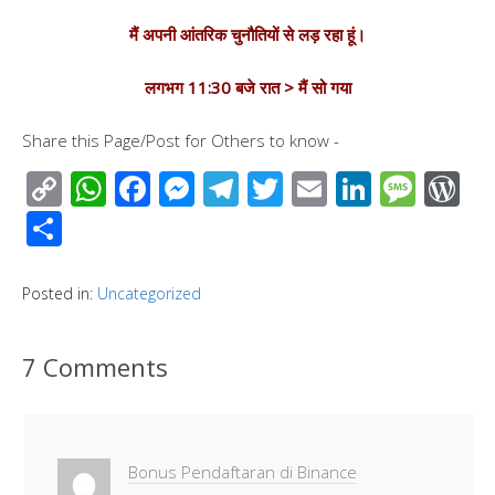
मैं अपनी आंतरिक चुनौतियों से लड़ रहा हूं।
लगभग 11:30 बजे रात > मैं सो गया
Share this Page/Post for Others to know -
C
W
F
M
T
T
E
Li
M
W
o
h
ac
e
el
wi
m
n
e
or
S
p
at
e
ss
e
tt
ail
k
ss
d
h
y
s
b
e
gr
er
e
a
Pr
ar
Posted in:
Uncategorized
Li
A
o
n
a
dI
g
e
e
n
p
o
g
m
n
e
ss
7 Comments
k
p
k
er
Bonus Pendaftaran di Binance