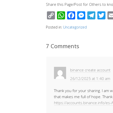
Share this Page/Post for Others to kno
C
W
F
M
T
T
o
h
ac
e
el
wi
Posted in:
Uncategorized
p
at
e
ss
e
tt
y
s
b
e
gr
e
7 Comments
Li
A
o
n
a
n
p
o
g
m
k
p
k
er
binance create account
26/12/2025 at 1:40 am
Thank you for your sharing. I am wor
that makes me full of hope. Thank 
https://accounts.binance.info/es