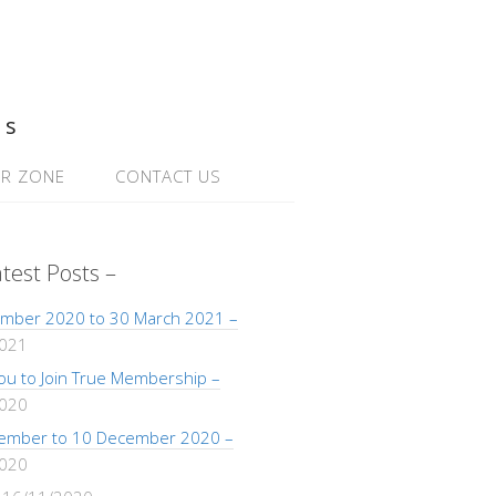
ns
R ZONE
CONTACT US
atest Posts –
mber 2020 to 30 March 2021 –
2021
 You to Join True Membership –
2020
ember to 10 December 2020 –
2020