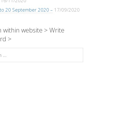
16/11/2020
 to 20 September 2020 –
17/09/2020
 within website > Write
rd >