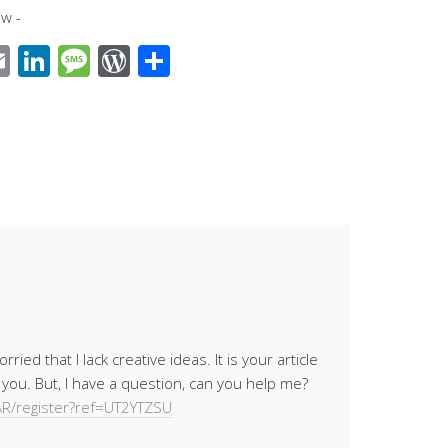
w -
E
Li
M
W
S
m
n
e
or
h
ail
k
ss
d
ar
r
e
a
Pr
e
dI
g
e
n
e
ss
ried that I lack creative ideas. It is your article
you. But, I have a question, can you help me?
-AR/register?ref=UT2YTZSU