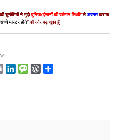
ी चुनौतियों ने मुझे
दुनिया/इंसानों की वर्तमान स्थिति
से
अवगत
कराया
“
सच्चे मास्टर होने
” की ओर बढ़ चूका हूँ
w -
E
Li
M
W
S
m
n
e
or
h
ail
k
ss
d
ar
r
e
a
Pr
e
dI
g
e
n
e
ss