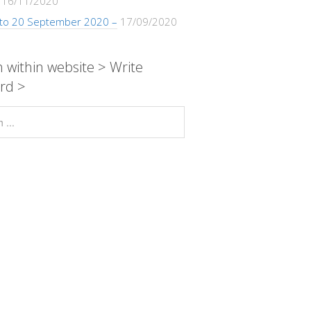
16/11/2020
 to 20 September 2020 –
17/09/2020
 within website > Write
rd >