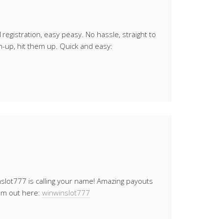
registration, easy peasy. No hassle, straight to
n-up, hit them up. Quick and easy:
nwinslot777 is calling your name! Amazing payouts
hem out here:
winwinslot777