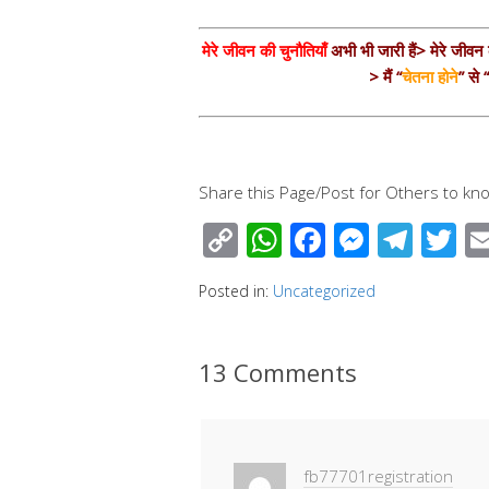
मेरे जीवन की चुनौतियाँ
अभी भी जारी हैं> मेरे जीवन क
> मैं “
चेतना होने
” से 
Share this Page/Post for Others to kno
C
W
F
M
T
T
o
h
ac
e
el
wi
Posted in:
Uncategorized
p
at
e
ss
e
tt
y
s
b
e
gr
e
13 Comments
Li
A
o
n
a
n
p
o
g
m
k
p
k
er
fb77701registration