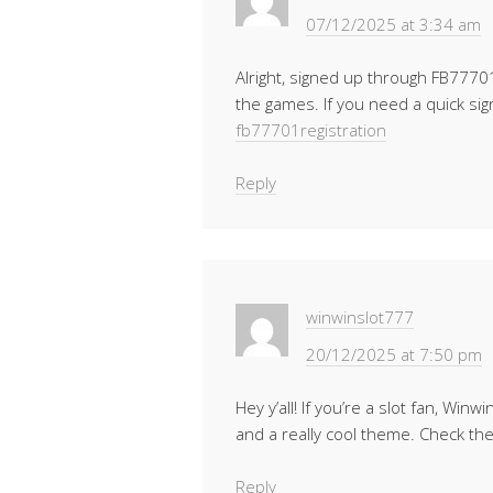
07/12/2025 at 3:34 am
Alright, signed up through FB77701
the games. If you need a quick sig
fb77701registration
Reply
winwinslot777
20/12/2025 at 7:50 pm
Hey y’all! If you’re a slot fan, Wi
and a really cool theme. Check t
Reply