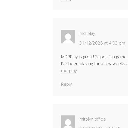
mdrplay
31/12/2025 at 4:03 pm
MDRPlay is great! Super fun games 
I’ve been playing for a few weeks
mdrplay
Reply
mitolyn official