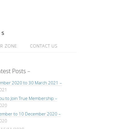
ns
R ZONE
CONTACT US
atest Posts –
mber 2020 to 30 March 2021 –
2021
 You to Join True Membership –
2020
ember to 10 December 2020 –
2020