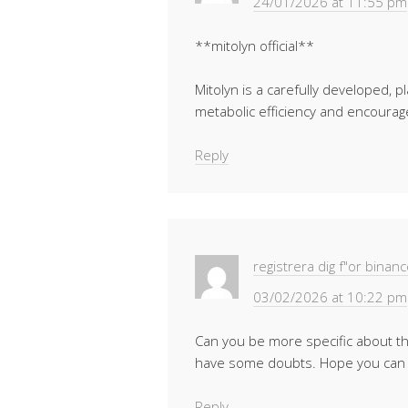
24/01/2026 at 11:55 pm
**mitolyn official**
Mitolyn is a carefully developed, 
metabolic efficiency and encourag
Reply
registrera dig f"or binan
03/02/2026 at 10:22 pm
Can you be more specific about the c
have some doubts. Hope you can
Reply