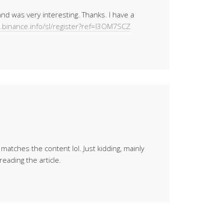
nd was very interesting. Thanks. I have a
s.binance.info/sl/register?ref=I3OM7SCZ
le matches the content lol. Just kidding, mainly
eading the article.