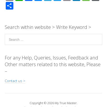
o
h
ac
e
el
wi
m
n
e
or
S
p
at
e
ss
e
tt
ail
k
ss
d
h
y
s
b
e
gr
er
e
a
Pr
ar
Li
A
o
n
a
dI
g
e
e
Search within website > Write Keyword >
n
p
o
g
m
n
e
ss
k
p
k
er
For any Help, Queries, Issues, Feedback and
Other matters related to this website, Please
–
Contact us >
Copyright © 2026 My True Master.