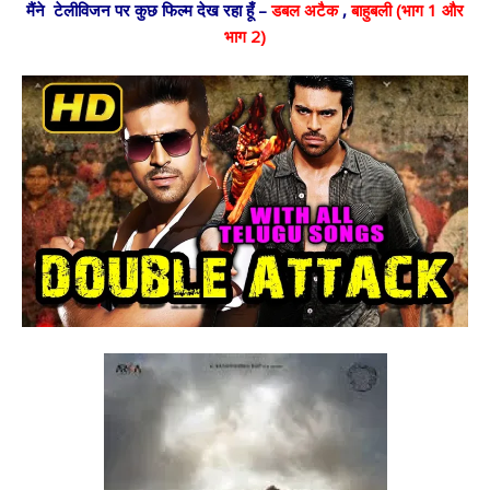
मैंने टेलीविजन पर कुछ फिल्म देख रहा हूँ –
डबल अटैक
,
बाहुबली (भाग 1 और
भाग 2)