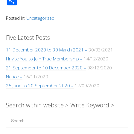
S
p
at
e
ss
e
tt
ail
k
ss
d
h
y
s
b
e
gr
er
e
a
Pr
ar
Posted in:
Uncategorized
Li
A
o
n
a
dI
g
e
e
n
p
o
g
m
n
e
ss
Five Latest Posts –
k
p
k
er
11 December 2020 to 30 March 2021 –
30/03/2021
I Invite You to Join True Membership –
14/12/2020
21 September to 10 December 2020 –
08/12/2020
Notice –
16/11/2020
25 June to 20 September 2020 –
17/09/2020
Search within website > Write Keyword >