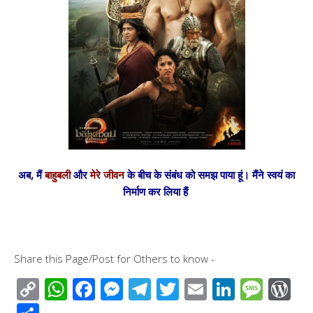
अब, मैं
बाहुबली
और
मेरे जीवन
के बीच के संबंध को समझ पाया हूं। मैंने स्वयं का
निर्माण कर लिया हैं
Share this Page/Post for Others to know -
C
W
F
M
T
T
E
Li
M
W
o
h
ac
e
el
wi
m
n
e
or